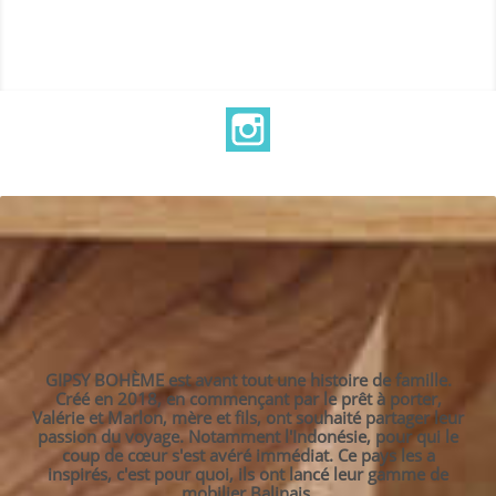
Instagram
GIPSY BOHÈME est avant tout une histoire de famille.
Créé en 2018, en commençant par le prêt à porter,
Valérie et Marlon, mère et fils, ont souhaité partager leur
passion du voyage. Notamment l'Indonésie, pour qui le
coup de cœur s'est avéré immédiat. Ce pays les a
inspirés, c'est pour quoi, ils ont lancé leur gamme de
mobilier Balinais.