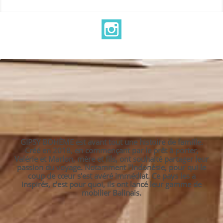
Instagram
GIPSY BOHÈME est avant tout une histoire de famille.
Créé en 2018, en commençant par le prêt à porter,
Valérie et Marlon, mère et fils, ont souhaité partager leur
passion du voyage. Notamment l'Indonésie, pour qui le
coup de cœur s'est avéré immédiat. Ce pays les a
inspirés, c'est pour quoi, ils ont lancé leur gamme de
mobilier Balinais.