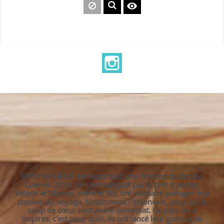

Instagram
GIPSY BOHÈME est avant tout une histoire de famille.
Créé en 2018, en commençant par le prêt à porter,
Valérie et Marlon, mère et fils, ont souhaité partager leur
passion du voyage. Notamment l'Indonésie, pour qui le
coup de cœur s'est avéré immédiat. Ce pays les a
inspirés, c'est pour quoi, ils ont lancé leur gamme de