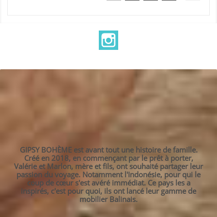
Instagram
GIPSY BOHÈME est avant tout une histoire de famille.
Créé en 2018, en commençant par le prêt à porter,
Valérie et Marlon, mère et fils, ont souhaité partager leur
passion du voyage. Notamment l'Indonésie, pour qui le
coup de cœur s'est avéré immédiat. Ce pays les a
inspirés, c'est pour quoi, ils ont lancé leur gamme de
mobilier Balinais.