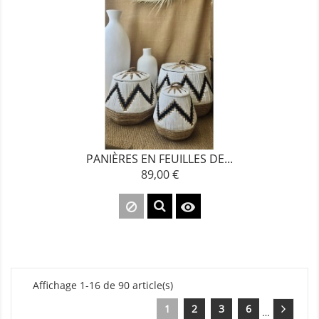
PANIÈRES EN FEUILLES DE...
89,00 €
Prix

Affichage 1-16 de 90 article(s)
1
2
3
6
…