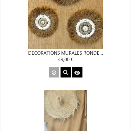
DÉCORATIONS MURALES RONDE...
49,00 €
Prix
