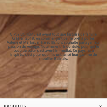
GIPSY BOHÈME est avant tout une histoire de famille.
Créé en 2018, en commençant par le prêt à porter,
Valérie et Marlon, mère et fils, ont souhaité partager leur
passion du voyage. Notamment l'Indonésie, pour qui le
coup de cœur s'est avéré immédiat. Ce pays les a
inspirés, c'est pour quoi, ils ont lancé leur gamme de
mobilier Balinais.
PRODUITS
