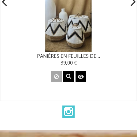
PANIÈRES EN FEUILLES DE...
39,00 €
Prix

Instagram