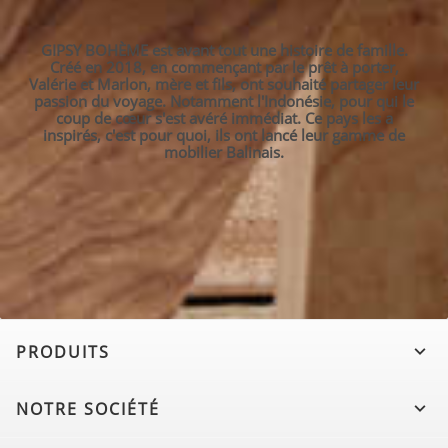
GIPSY BOHÈME est avant tout une histoire de famille.
Créé en 2018, en commençant par le prêt à porter,
Valérie et Marlon, mère et fils, ont souhaité partager leur
passion du voyage. Notamment l'Indonésie, pour qui le
coup de cœur s'est avéré immédiat. Ce pays les a
inspirés, c'est pour quoi, ils ont lancé leur gamme de
mobilier Balinais.
PRODUITS

NOTRE SOCIÉTÉ
