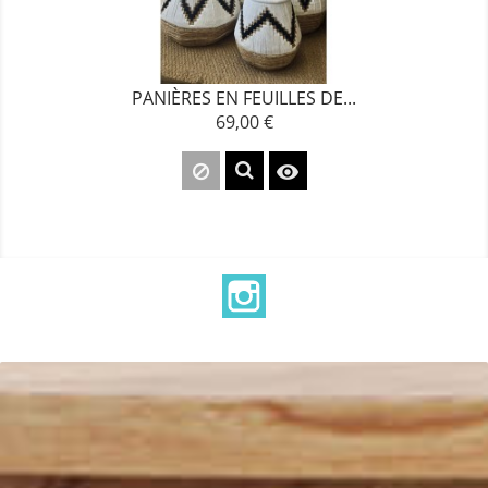
PANIÈRES EN FEUILLES DE...
69,00 €
Prix

Instagram