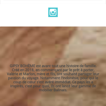
Instagram
GIPSY BOHÈME est avant tout une histoire de famille.
Créé en 2018, en commençant par le prêt à porter,
Valérie et Marlon, mère et fils, ont souhaité partager leur
passion du voyage. Notamment l'Indonésie, pour qui le
coup de cœur s'est avéré immédiat. Ce pays les a
inspirés, c'est pour quoi, ils ont lancé leur gamme de
mobilier Balinais.