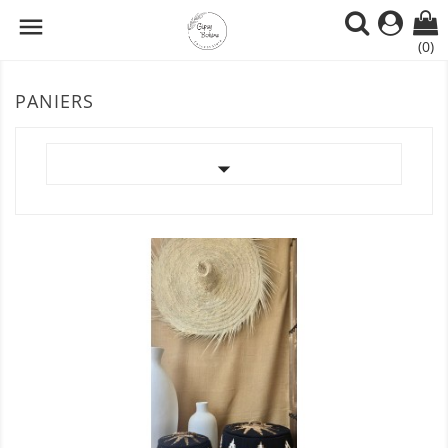

(0)
PANIERS
