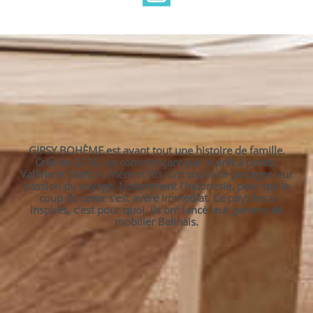
GIPSY BOHÈME est avant tout une histoire de famille.
Créé en 2018, en commençant par le prêt à porter,
Valérie et Marlon, mère et fils, ont souhaité partager leur
passion du voyage. Notamment l'Indonésie, pour qui le
coup de cœur s'est avéré immédiat. Ce pays les a
inspirés, c'est pour quoi, ils ont lancé leur gamme de
mobilier Balinais.