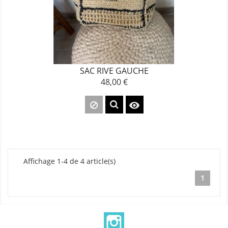
SAC RIVE GAUCHE
48,00 €
Prix

Affichage 1-4 de 4 article(s)
1
Instagram