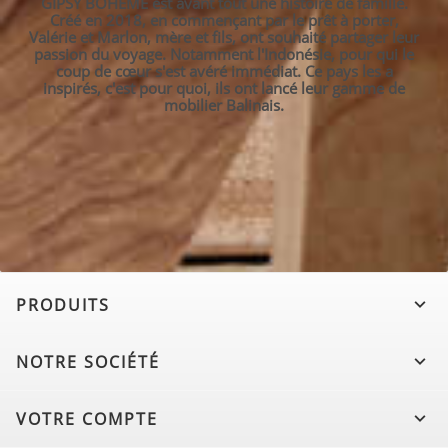
GIPSY BOHÈME est avant tout une histoire de famille.
Créé en 2018, en commençant par le prêt à porter,
Valérie et Marlon, mère et fils, ont souhaité partager leur
passion du voyage. Notamment l'Indonésie, pour qui le
coup de cœur s'est avéré immédiat. Ce pays les a
inspirés, c'est pour quoi, ils ont lancé leur gamme de
mobilier Balinais.
PRODUITS

NOTRE SOCIÉTÉ

VOTRE COMPTE
