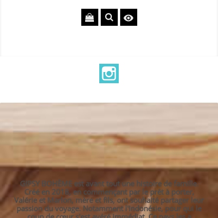

Instagram
GIPSY BOHÈME est avant tout une histoire de famille.
Créé en 2018, en commençant par le prêt à porter,
Valérie et Marlon, mère et fils, ont souhaité partager leur
passion du voyage. Notamment l'Indonésie, pour qui le
coup de cœur s'est avéré immédiat. Ce pays les a