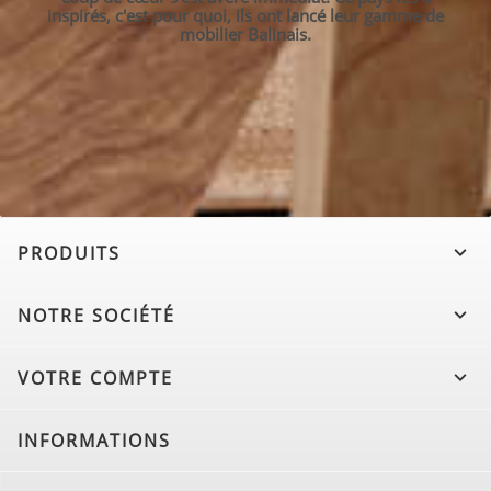
inspirés, c'est pour quoi, ils ont lancé leur gamme de
mobilier Balinais.
PRODUITS

NOTRE SOCIÉTÉ

VOTRE COMPTE

INFORMATIONS