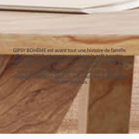
GIPSY BOHÈME est avant tout une histoire de famille.
Créé en 2018, en commençant par le prêt à porter,
Valérie et Marlon, mère et fils, ont souhaité partager leur
passion du voyage. Notamment l'Indonésie, pour qui le
coup de cœur s'est avéré immédiat. Ce pays les a
inspirés, c'est pour quoi, ils ont lancé leur gamme de
mobilier Balinais.