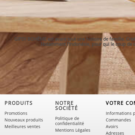
GIPSY BOHÈME est avant tout une histoire de famille. Créé 
Notamment l'Indonésie, pour qui le coup de cœ
PRODUITS
NOTRE
VOTRE CO
SOCIÉTÉ
Promotions
Informations 
Politique de
Nouveaux produits
Commandes
confidentialité
Meilleures ventes
Avoirs
Mentions Légales
Adresses