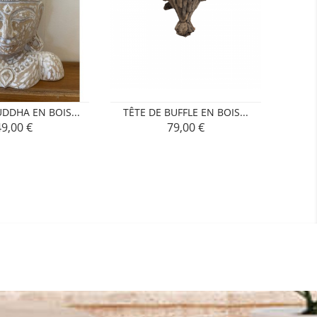
UDDHA EN BOIS...
TÊTE DE BUFFLE EN BOIS...
49,00 €
79,00 €
rix
Prix