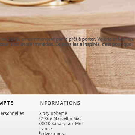
en 2018, en commençant par le prêt à porter, Valérie et Marlon, 
ur s'est avéré immédiat. Ce pays les a inspirés, c'est pour quoi, 
MPTE
INFORMATIONS
personnelles
Gipsy Boheme
22 Rue Marcellin Siat
83310 Sanary-sur-Mer
France
Écrivez-nous :