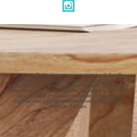
Instagram
GIPSY BOHÈME est avant tout une histoire de famille.
Créé en 2018, en commençant par le prêt à porter,
Valérie et Marlon, mère et fils, ont souhaité partager leur
passion du voyage. Notamment l'Indonésie, pour qui le
coup de cœur s'est avéré immédiat. Ce pays les a
inspirés, c'est pour quoi, ils ont lancé leur gamme de
mobilier Balinais.