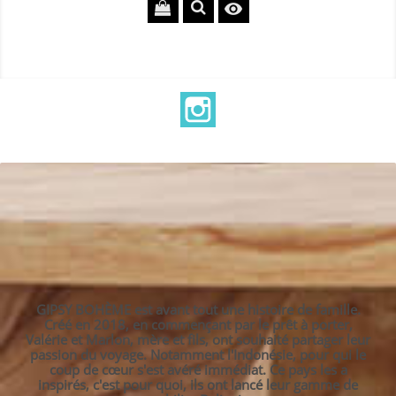

Instagram
GIPSY BOHÈME est avant tout une histoire de famille.
Créé en 2018, en commençant par le prêt à porter,
Valérie et Marlon, mère et fils, ont souhaité partager leur
passion du voyage. Notamment l'Indonésie, pour qui le
coup de cœur s'est avéré immédiat. Ce pays les a
inspirés, c'est pour quoi, ils ont lancé leur gamme de