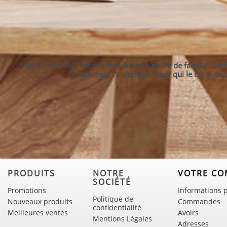
GIPSY BOHÈME est avant tout une histoire de famille. Créé 
Notamment l'Indonésie, pour qui le coup de cœ
PRODUITS
NOTRE
VOTRE CO
SOCIÉTÉ
Promotions
Informations 
Politique de
Nouveaux produits
Commandes
confidentialité
Meilleures ventes
Avoirs
Mentions Légales
Adresses