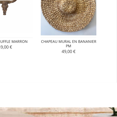
BUFFLE MARRON
CHAPEAU MURAL EN BANANIER
ANCR
PM
49,00 €
rix
49,00 €
Prix