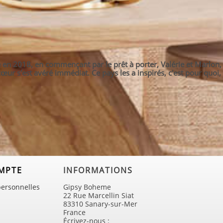
en 2018, en commençant par le prêt à porter, Valérie et Marlon, 
ur s'est avéré immédiat. Ce pays les a inspirés, c'est pour quoi, 
MPTE
INFORMATIONS
personnelles
Gipsy Boheme
22 Rue Marcellin Siat
83310 Sanary-sur-Mer
France
Écrivez-nous :