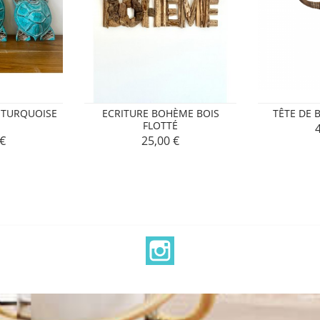
 TURQUOISE
ECRITURE BOHÈME BOIS
TÊTE DE 
FLOTTÉ
P
 €
25,00 €
Prix
Instagram